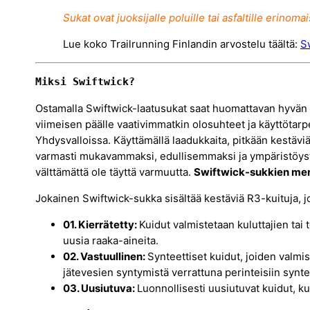
Sukat ovat juoksijalle poluille tai asfaltille erinomai
Lue koko Trailrunning Finlandin arvostelu täältä:
S
Miksi Swiftwick?
Ostamalla Swiftwick-laatusukat saat huomattavan hyvän k
viimeisen päälle vaativimmatkin olosuhteet ja käyttötar
Yhdysvalloissa. Käyttämällä laadukkaita, pitkään kestäviä
varmasti mukavammaksi, edullisemmaksi ja ympäristöystä
välttämättä ole täyttä varmuutta.
Swiftwick-sukkien meri
Jokainen Swiftwick-sukka sisältää kestäviä R3-kuituja, j
01. Kierrätetty:
Kuidut valmistetaan kuluttajien tai 
uusia raaka-aineita.
02. Vastuullinen:
Synteettiset kuidut, joiden valmi
jätevesien syntymistä verrattuna perinteisiin syntee
03. Uusiutuva:
Luonnollisesti uusiutuvat kuidut, ku