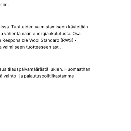
siin.
oissa. Tuotteiden valmistamiseen käytetään
n ja vähentämään energiankulutusta. Osa
 on Responsible Wool Standard (RWS) -
a valmiiseen tuotteeseen asti.
ikeus tilauspäivämäärästä lukien. Huomaathan
ä vaihto- ja palautuspolitiikastamme