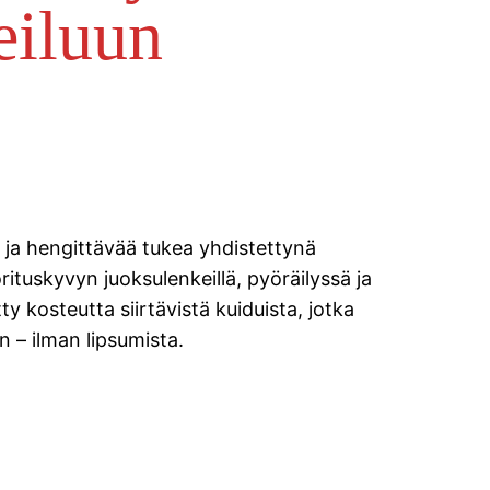
eiluun
a ja hengittävää tukea yhdistettynä
tuskyvyn juoksulenkeillä, pyöräilyssä ja
ty kosteutta siirtävistä kuiduista, jotka
an – ilman lipsumista.