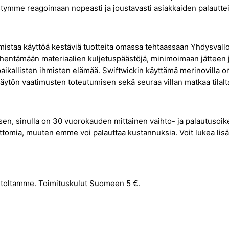
tymme reagoimaan nopeasti ja joustavasti asiakkaiden palauttei
mistaa käyttöä kestäviä tuotteita omassa tehtaassaan Yhdysvall
 vähentämään materiaalien kuljetuspäästöjä, minimoimaan jättee
 paikallisten ihmisten elämää. Swiftwickin käyttämä merinovilla
käytön vaatimusten toteutumisen sekä seuraa villan matkaa tilalt
uksen, sinulla on 30 vuorokauden mittainen vaihto- ja palautuso
attomia, muuten emme voi palauttaa kustannuksia. Voit lukea lisä
toltamme. Toimituskulut Suomeen 5 €.