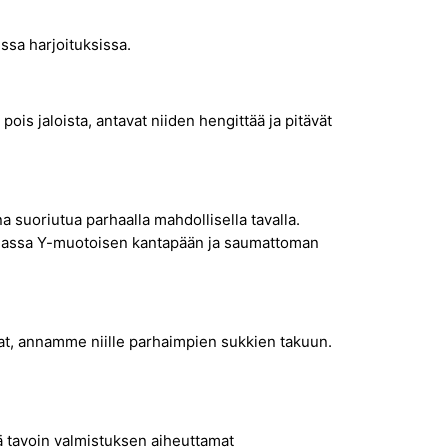
issa harjoituksissa.
pois jaloista, antavat niiden hengittää ja pitävät
na suoriutua parhaalla mahdollisella tavalla.
 muassa Y-muotoisen kantapään ja saumattoman
at, annamme niille parhaimpien sukkien takuun.
ä tavoin valmistuksen aiheuttamat