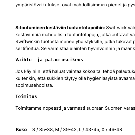
ympäristövaikutukset ovat mahdollisimman pienet ja pys
Sitoutuminen kestäviin tuotantotapoihin:
Swiftwick val
kestävimpiä mahdollisia tuotantotapoja, jotka auttavat
Swiftwickin tuotosta menee yhdistyksille, jotka tukevat
sertifioitua. Se varmistaa eläinten hyvinvoinnin ja maan
Vaihto- ja palautusoikeus
Jos käy niin, että haluat vaihtaa kokoa tai tehdä palaut
kuitenkin, että sukkien täytyy olla hygieniasyistä avaam
sopimusehdoista.
Toimitus
Toimitamme nopeasti ja varmasti suoraan Suomen varas
Koko
S / 35-38, M / 39-42, L / 43-45, X / 46-48