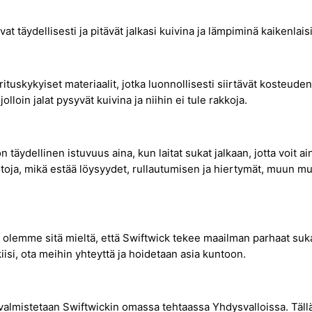
t täydellisesti ja pitävät jalkasi kuivina ja lämpiminä kaikenlais
rituskykyiset materiaalit, jotka luonnollisesti siirtävät kosteuden 
lloin jalat pysyvät kuivina ja niihin ei tule rakkoja.
 täydellinen istuvuus aina, kun laitat sukat jalkaan, jotta voit ai
toja, mikä estää löysyydet, rullautumisen ja hiertymät, muun
 olemme sitä mieltä, että Swiftwick tekee maailman parhaat suk
isi, ota meihin yhteyttä ja hoidetaan asia kuntoon.
 valmistetaan Swiftwickin omassa tehtaassa Yhdysvalloissa. Täll