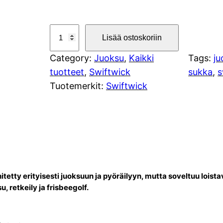
A
Lisää ostoskoriin
s
Category:
Juoksu
, 
Kaikki
Tags:
ju
p
tuotteet
, 
Swiftwick
sukka
, 
s
i
Tuotemerkit:
Swiftwick
r
e
A
n
k
l
e
tetty erityisesti juoksuun ja pyöräilyyn, mutta soveltuu loistav
,
, retkeily ja frisbeegolf.
k
e