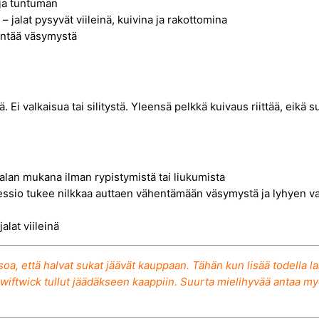
 ja tuntuman
v
– jalat pysyvät viileinä, kuivina ja rakottomina
y
entää väsymystä
t
s
u
k
Ei valkaisua tai silitystä. Yleensä pelkkä kuivaus riittää, eikä s
k
a
k
 jalan mukana ilman rypistymistä tai liukumista
e
io tukee nilkkaa auttaen vähentämään väsymystä ja lyhyen varre
s
t
alat viileinä
ä
v
soa, että halvat sukat jäävät kauppaan. Tähän kun lisää todella 
iftwick tullut jäädäkseen kaappiin. Suurta mielihyvää antaa myös
y
y