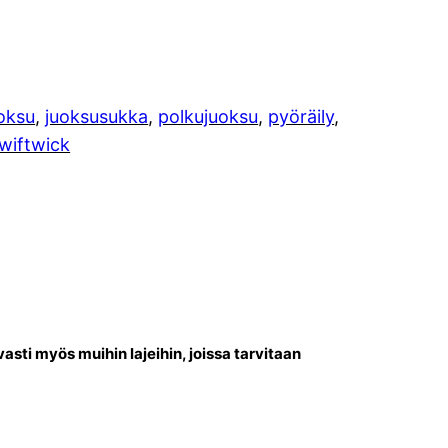
oksu
, 
juoksusukka
, 
polkujuoksu
, 
pyöräily
, 
wiftwick
asti myös muihin lajeihin, joissa tarvitaan