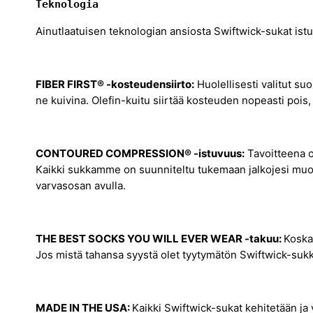
Teknologia
Ainutlaatuisen teknologian ansiosta Swiftwick-sukat istuva
FIBER FIRST® -kosteudensiirto:
Huolellisesti valitut suo
ne kuivina. Olefin-kuitu siirtää kosteuden nopeasti pois, jo
CONTOURED
COMPRESSION® -istuvuus:
Tavoitteena on
Kaikki sukkamme on suunniteltu tukemaan jalkojesi muo
varvasosan avulla.
THE BEST SOCKS YOU WILL EVER WEAR -takuu:
Koska
Jos mistä tahansa syystä olet tyytymätön Swiftwick-sukki
MADE IN THE USA:
Kaikki Swiftwick-sukat kehitetään ja