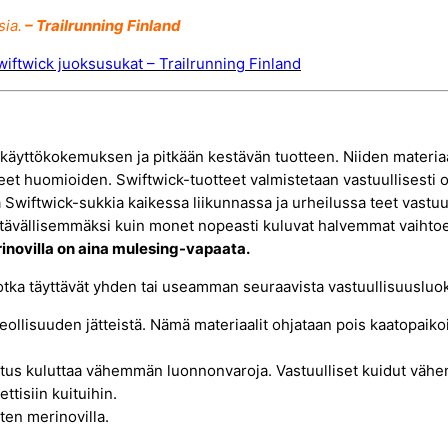
s
sia.
– Trailrunning Finland
u
r
wiftwick juoksusukat – Trailrunning Finland
h
e
i
äyttökokemuksen ja pitkään kestävän tuotteen. Niiden materiaal
l
peet huomioiden. Swiftwick-tuotteet valmistetaan vastuullisest
u
 Swiftwick-sukkia kaikessa liikunnassa ja urheilussa teet vastuu
vällisemmäksi kuin monet nopeasti kuluvat halvemmat vaihtoehd
u
novilla on aina mulesing-vapaata.
n
m
otka täyttävät yhden tai useamman seuraavista vastuullisuusluok
ä
teollisuuden jätteistä. Nämä materiaalit ohjataan pois kaatopaikoilt
ä
r
stus kuluttaa vähemmän luonnonvaroja. Vastuulliset kuidut vähen
ttisiin kuituihin.
ä
ten merinovilla.