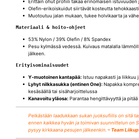
Erittäin ohut profiili takaa erinomaisen istuvuuden
Olefin-erikoiskuidut siirtävät kosteutta tehokkaasti 
Muotoutuu jalan mukaan, tukee holvikaarta ja väh
Materiaali & hoito-ohjeet
53% Nylon / 39% Olefin / 8% Spandex
Pesu kylmässä vedessä. Kuivaus matalalla lämmöllä. 
jälkeen.
Erityisominaisuudet
Y-muotoinen kantapää:
Istuu napakasti ja liikkuu
Lyhyt nilkkasukka (entinen One):
Napakka kompress
kesäsäällä tai sisäharjoittelussa
Kanavoitu yläosa:
Parantaa hengittävyyttä ja pitää j
Pelkästään laadukkaan sukan juoksufiilis on sitä ta
ennen kaikkea hyvän ja toimivan suunnittelun on Sw
pysyy kirkkaana pesujen jälkeenkin.
– Team Liikup