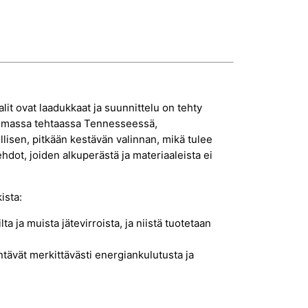
it ovat laadukkaat ja suunnittelu on tehty
i omassa tehtaassa Tennesseessä,
llisen, pitkään kestävän valinnan, mikä tulee
ot, joiden alkuperästä ja materiaaleista ei
ista:
a ja muista jätevirroista, ja niistä tuotetaan
tävät merkittävästi energiankulutusta ja