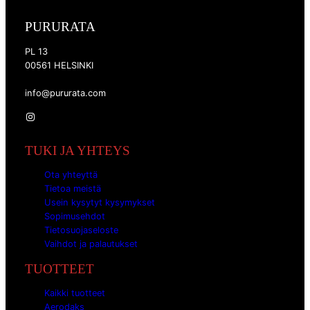
PURURATA
PL 13
00561 HELSINKI
info@pururata.com
Instagram
TUKI JA YHTEYS
Ota yhteyttä
Tietoa meistä
Usein kysytyt kysymykset
Sopimusehdot
Tietosuojaseloste
Vaihdot ja palautukset
TUOTTEET
Kaikki tuotteet
Aerodaks