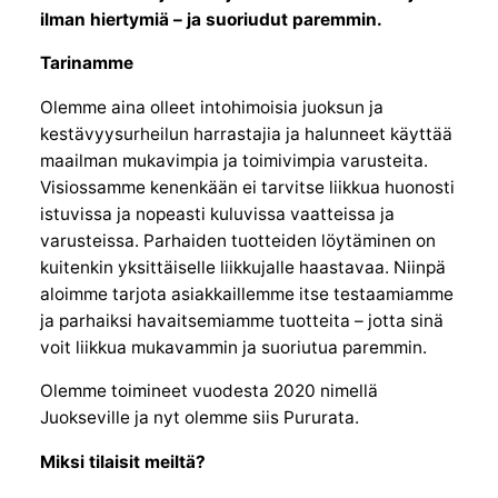
ilman hiertymiä – ja suoriudut paremmin.
Tarinamme
Olemme aina olleet intohimoisia juoksun ja
kestävyysurheilun harrastajia ja halunneet käyttää
maailman mukavimpia ja toimivimpia varusteita.
Visiossamme kenenkään ei tarvitse liikkua huonosti
istuvissa ja nopeasti kuluvissa vaatteissa ja
varusteissa. Parhaiden tuotteiden löytäminen on
kuitenkin yksittäiselle liikkujalle haastavaa. Niinpä
aloimme tarjota asiakkaillemme itse testaamiamme
ja parhaiksi havaitsemiamme tuotteita – jotta sinä
voit liikkua mukavammin ja suoriutua paremmin.
Olemme toimineet vuodesta 2020 nimellä
Juokseville ja nyt olemme siis Pururata.
Miksi
tilaisit meiltä?