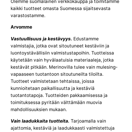
Olemme suomalainen verkkokauppa ja toimitamme
kaikki tuotteet omasta Suomessa sijaitsevasta
varastostamme.
Arvomme
Vastuullisuus ja kestävyys.
Edustamme
valmistajia, jotka ovat sitoutuneet kestäviin ja
luontoystävällisiin valmistustapoihin. Tuotteissa
käytetään vain hyvälaatuisia materiaaleja, jotka
kestävät pitkään. Merinovilla tulee vain mulesing-
vapaaseen tuotantoon sitoutuneilta tiloilta.
Tuotteet valmistetaan tehtaissa, joissa
kunnioitetaan paikallisuutta ja kestäviä
tuotantotapoja. Tuotteiden pakkaamisessa ja
toimituksessa pyritään välttämään muovia
mahdollisuuksien mukaan.
Vain laadukkaita tuotteita.
Tarjoamalla vain
ajattomia, kestäviä ja laadukkaasti valmistettuja