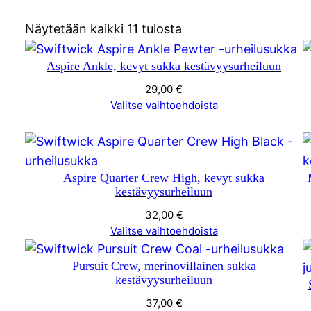
Näytetään kaikki 11 tulosta
Aspire Ankle, kevyt sukka kestävyysurheiluun
29,00
€
Valitse vaihtoehdoista
Aspire Quarter Crew High, kevyt sukka
kestävyysurheiluun
32,00
€
Valitse vaihtoehdoista
Pursuit Crew, merinovillainen sukka
kestävyysurheiluun
37,00
€