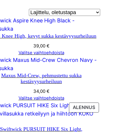
 Knee High, kevyt sukka kestävyysurheiluun
39,00
€
Valitse vaihtoehdoista
Maxus Mid-Crew, pehmustettu sukka
kestävyysurheiluun
34,00
€
Valitse vaihtoehdoista
TUOTE
ALENNUS
SESSA
ALENNUKSESS
Swiftwick PURSUIT HIKE Six Light,