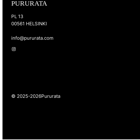
PURURATA
PL 13
00561 HELSINKI
info@pururata.com
Instagram
© 2025-2026
Pururata