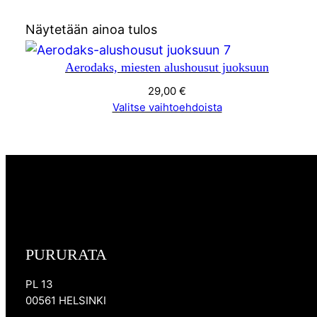
Näytetään ainoa tulos
Aerodaks, miesten alushousut juoksuun
29,00
€
Valitse vaihtoehdoista
PURURATA
PL 13
00561 HELSINKI