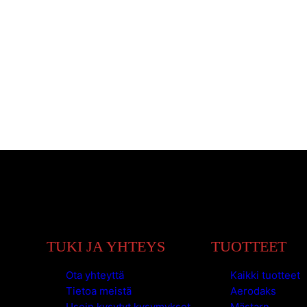
TUKI JA YHTEYS
TUOTTEET
Ota yhteyttä
Kaikki tuotteet
Tietoa meistä
Aerodaks
Usein kysytyt kysymykset
Mästarn